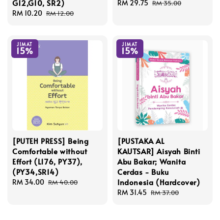
G12,G10, SR2)
Sale
RM 29.75
Regular
RM 35.00
Sale
RM 10.20
Regular
price
price
RM 12.00
price
price
JIMAT
JIMAT
15%
15%
[PUTEH PRESS] Being
[PUSTAKA AL
Comfortable without
KAUTSAR] Aisyah Binti
Effort (L176, PY37),
Abu Bakar; Wanita
(PY34,SR14)
Cerdas - Buku
Indonesia (Hardcover)
Sale
RM 34.00
Regular
RM 40.00
price
price
Sale
RM 31.45
Regular
RM 37.00
price
price