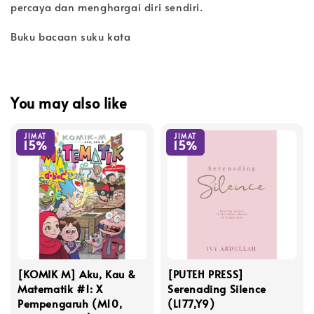
percaya dan menghargai diri sendiri.
Buku bacaan suku kata
You may also like
JIMAT
JIMAT
15%
15%
[KOMIK M] Aku, Kau &
[PUTEH PRESS]
Matematik #1: X
Serenading Silence
Pempengaruh (M10,
(L177,Y9)