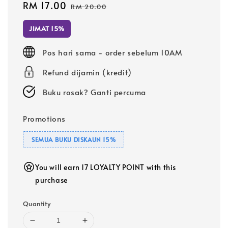
Sale
RM 17.00
Regular
RM 20.00
price
price
JIMAT 15%
Pos hari sama - order sebelum 10AM
Refund dijamin (kredit)
Buku rosak? Ganti percuma
Promotions
SEMUA BUKU DISKAUN 15%
You will earn 17 LOYALTY POINT with this
purchase
Quantity