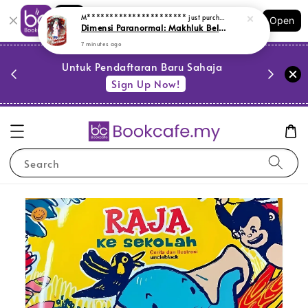
Shopping: Track Your Order
M**********************
just purchased
Open
Your Trusted Shops
Dimensi Paranormal: Makhluk Belaan (L173, Y30)
7 minutes ago
PESTA 
)
Untuk Pendaftaran Baru Sahaja
se
Sign Up Now!
Search