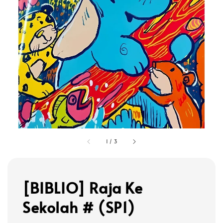
1
/
3
[BIBLIO] Raja Ke
Sekolah # (SP1)