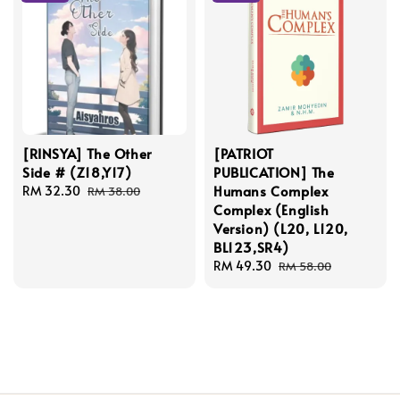
[RINSYA] The Other
[PATRIOT
Side # (Z18,Y17)
PUBLICATION] The
Humans Complex
Sale
RM 32.30
Regular
RM 38.00
Complex (English
price
price
Version) (L20, L120,
BL123,SR4)
Sale
RM 49.30
Regular
RM 58.00
price
price