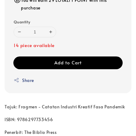
You will earn 29 LOYALTY POINT with this
purchase
Quantity
14 piece available
Add to Cart
Share
Tajuk: Fragmen - Catatan Industri Kreatif Fasa Pandemik
ISBN: 9786297733456
Penerbit: The Biblio Press