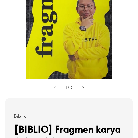
1
/
6
Biblio
[BIBLIO] Fragmen karya