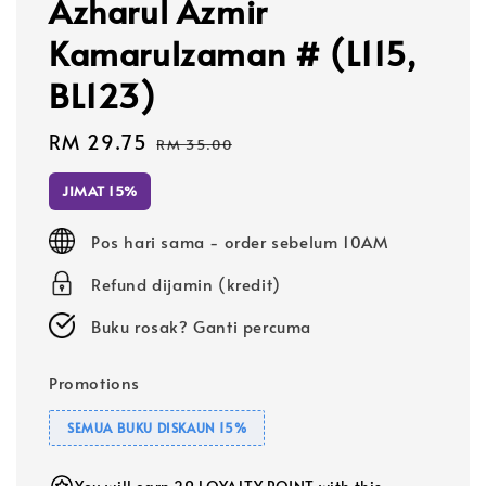
Azharul Azmir
Kamarulzaman # (L115,
BL123)
Sale
RM 29.75
Regular
RM 35.00
price
price
JIMAT 15%
Pos hari sama - order sebelum 10AM
Refund dijamin (kredit)
Buku rosak? Ganti percuma
Promotions
SEMUA BUKU DISKAUN 15%