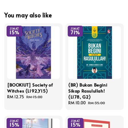
You may also like
JIMAT
JIMAT
15%
71%
[BOOKIUT] Society of
(BR) Bukan Begini
Witches (L192,Y15)
Sikap Rasulullah!
(L178, G2)
Sale
RM 12.75
Regular
RM 15.00
price
price
Sale
RM 10.00
Regular
RM 35.00
price
price
JIMAT
JIMAT
15%
15%