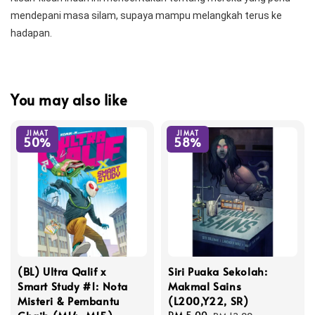
mendepani masa silam, supaya mampu melangkah terus ke 
hadapan.
You may also like
JIMAT
JIMAT
50%
58%
(BL) Ultra Qalif x
Siri Puaka Sekolah:
Smart Study #1: Nota
Makmal Sains
Misteri & Pembantu
(L200,Y22, SR)