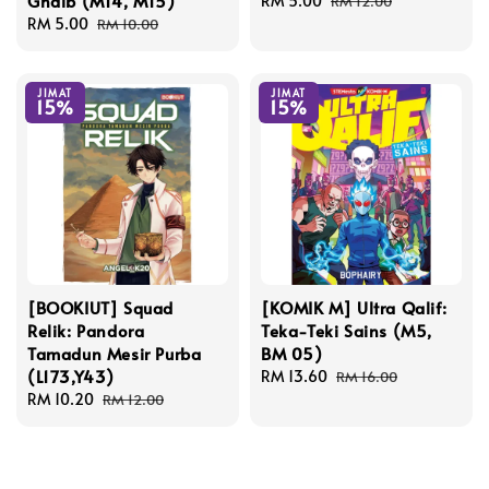
Ghaib (M14, M15)
Sale
RM 5.00
Regular
RM 12.00
Sale
RM 5.00
Regular
price
price
RM 10.00
price
price
JIMAT
JIMAT
15%
15%
[BOOKIUT] Squad
[KOMIK M] Ultra Qalif:
Relik: Pandora
Teka-Teki Sains (M5,
Tamadun Mesir Purba
BM 05)
(L173,Y43)
Sale
RM 13.60
Regular
RM 16.00
Sale
RM 10.20
Regular
price
price
RM 12.00
price
price