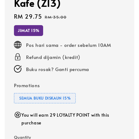
Kafe (Z13)
Sale
RM 29.75
Regular
RM 35.00
price
price
JIMAT 15%
Pos hari sama - order sebelum 10AM
Refund dijamin (kredit)
Buku rosak? Ganti percuma
Promotions
SEMUA BUKU DISKAUN 15%
You will earn 29 LOYALTY POINT with this
purchase
Quantity