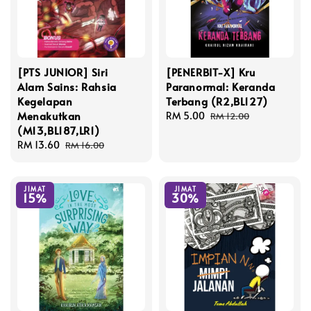
[PTS JUNIOR] Siri
[PENERBIT-X] Kru
Alam Sains: Rahsia
Paranormal: Keranda
Kegelapan
Terbang (R2,BL127)
Menakutkan
Sale
RM 5.00
Regular
RM 12.00
(M13,BL187,LR1)
price
price
Sale
RM 13.60
Regular
RM 16.00
price
price
JIMAT
JIMAT
15%
30%