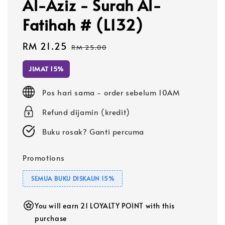
Al-Aziz - Surah Al-
Fatihah # (L132)
Sale
RM 21.25
Regular
RM 25.00
price
price
JIMAT 15%
Pos hari sama - order sebelum 10AM
Refund dijamin (kredit)
Buku rosak? Ganti percuma
Promotions
SEMUA BUKU DISKAUN 15%
You will earn 21 LOYALTY POINT with this
purchase