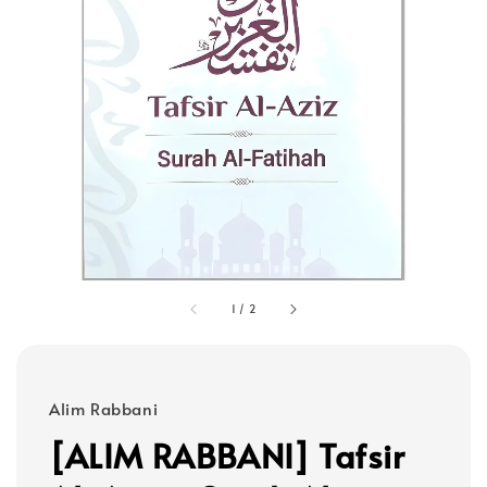
1
/
2
Alim Rabbani
[ALIM RABBANI] Tafsir