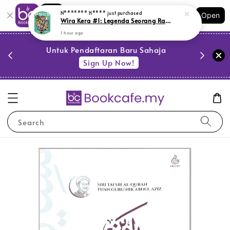
Shopping: Track Your Order
N******* H****
just purchased
Open
Your Trusted Shops
Wira Kera #1: Legenda Seorang Raja # (M3,PY20, SR)
1 hour ago
PESTA 
)
Untuk Pendaftaran Baru Sahaja
se
Sign Up Now!
Search