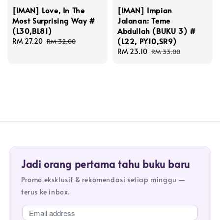
[IMAN] Love, In The
[IMAN] Impian
Most Surprising Way #
Jalanan: Teme
(L30,BL81)
Abdullah (BUKU 3) #
(L22, PY10,SR9)
Sale
RM 27.20
Regular
RM 32.00
price
price
Sale
RM 23.10
Regular
RM 33.00
price
price
Jadi orang pertama tahu buku baru
Promo eksklusif & rekomendasi setiap minggu —
terus ke inbox.