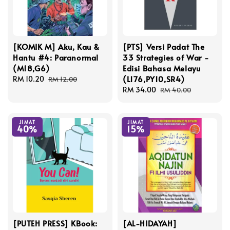
[KOMIK M] Aku, Kau &
[PTS] Versi Padat The
Hantu #4: Paranormal
33 Strategies of War -
(M18,G6)
Edisi Bahasa Melayu
(L176,PY10,SR4)
Sale
RM 10.20
Regular
RM 12.00
price
price
Sale
RM 34.00
Regular
RM 40.00
price
price
JIMAT
JIMAT
40%
15%
[PUTEH PRESS] KBook:
[AL-HIDAYAH]