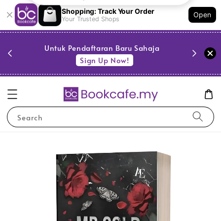
Shopping: Track Your Order
Open
Your Trusted Shops
PESTA 
)
Untuk Pendaftaran Baru Sahaja
se
Sign Up Now!
Search