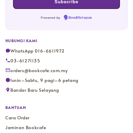
Powered by
EmailOctopus
HUBUNGI KAMI
WhatsApp 016-6611972
03-61271135
orders@bookcafe.com.my
Isnin–Sabtu, 9 pagi–6 petang
Bandar Baru Selayang
BANTUAN
Cara Order
Jaminan Bookcafe