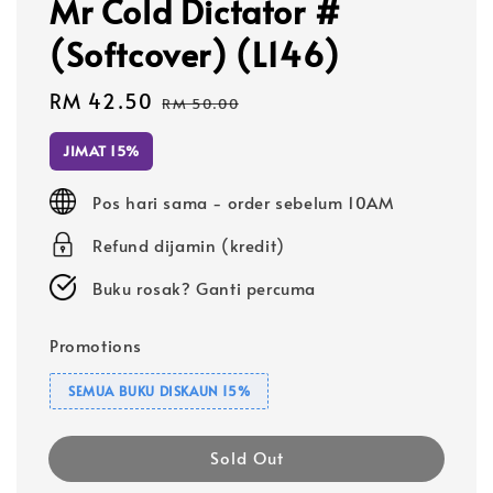
Mr Cold Dictator #
(Softcover) (L146)
Sale
RM 42.50
Regular
RM 50.00
price
price
JIMAT 15%
Pos hari sama - order sebelum 10AM
Refund dijamin (kredit)
Buku rosak? Ganti percuma
Promotions
SEMUA BUKU DISKAUN 15%
Sold Out