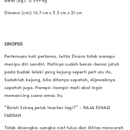
Berat (kg): 0.599 kg
Dimensi (cm): 14.7 cm x 3.5 cm x 21 cm
SINOPSIS
Pertemuan kali pertama, Jelita Elnara tidak mampu
menipu diri sendiri. Hatinya sudah benar-benar jatuh
pada budak lelaki yang kejung seperti peti ais itu.
Sudahlah kejung, bila ditanya sepatah, dijawabnya
sepatah juga. Hampir-hampir mati akal ingin
memancing suara emas itu.
“Boleh Eshaq peluk teacher lagi?” - RAJA ESHAQ
FARRAN
Tidak disangka-sangka niat tulus dan ikhlas mencurah