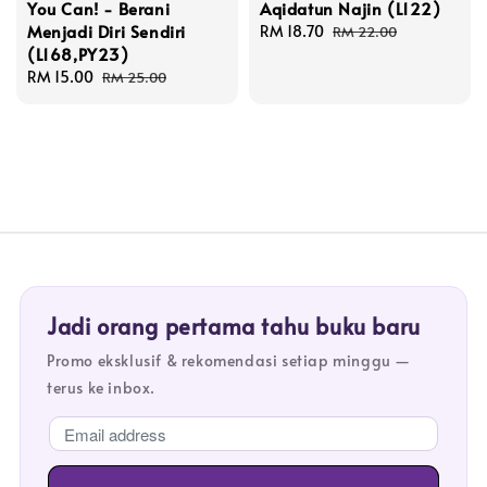
You Can! - Berani
Aqidatun Najin (L122)
Menjadi Diri Sendiri
Sale
RM 18.70
Regular
RM 22.00
(L168,PY23)
price
price
Sale
RM 15.00
Regular
RM 25.00
price
price
Jadi orang pertama tahu buku baru
Promo eksklusif & rekomendasi setiap minggu —
terus ke inbox.