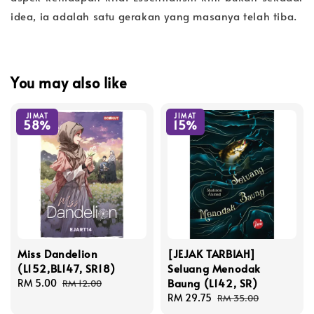
idea, ia adalah satu gerakan yang masanya telah tiba.
You may also like
JIMAT
JIMAT
58%
15%
Miss Dandelion
[JEJAK TARBIAH]
(L152,BL147, SR18)
Seluang Menodak
Baung (L142, SR)
Sale
RM 5.00
Regular
RM 12.00
price
price
Sale
RM 29.75
Regular
RM 35.00
price
price