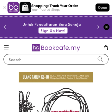
Shopping: Track Your Order
Open
Your Trusted Shops
PESTA 
)
Untuk Pendaftaran Baru Sahaja
se
Sign Up Now!
Search