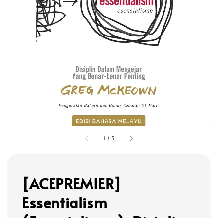
1
/
5
[ACEPREMIER]
Essentialism