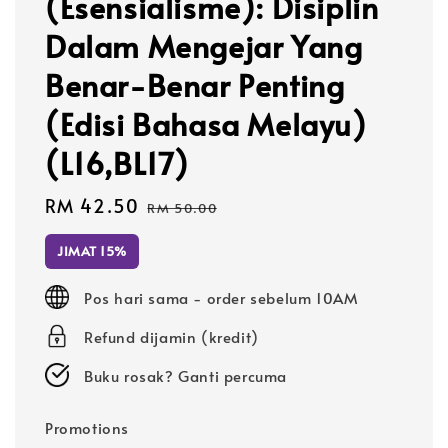
(Esensialisme): Disiplin
Dalam Mengejar Yang
Benar-Benar Penting
(Edisi Bahasa Melayu)
(L16,BL17)
Sale
RM 42.50
Regular
RM 50.00
price
price
JIMAT 15%
Pos hari sama - order sebelum 10AM
Refund dijamin (kredit)
Buku rosak? Ganti percuma
Promotions