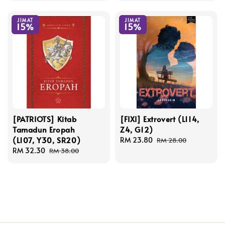
JIMAT
JIMAT
15%
15%
[PATRIOTS] Kitab
[FIXI] Extrovert (L114,
Tamadun Eropah
Z4, G12)
(L107, Y30, SR20)
Sale
RM 23.80
Regular
RM 28.00
Sale
RM 32.30
Regular
price
price
RM 38.00
price
price